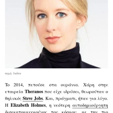
πηγή: Twitter
To 2014, πετούσε στα ουράνια. Χάρη στην
Theranos
εταιρεία
που είχε ιδρύσει, θεωρούταν ο
Steve Jobs
θηλυκός
. Και, πράγματι, ήταν για λίγο.
Elizabeth Holmes
Η
, η νεότερη
αυτοδημιούργητη
δισεκατομμυριούχος
του κόσμου, με την πιο