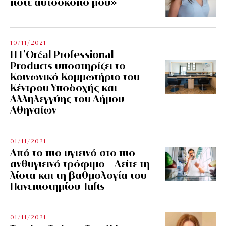
ποτέ αυτοσκοπό μου»
10/11/2021
Η L’Οréal Professional
Products υποστηρίζει το
Κοινωνικό Κομμωτήριο του
Κέντρου Υποδοχής και
Αλληλεγγύης του Δήμου
Αθηναίων
01/11/2021
Από το πιο υγιεινό στο πιο
ανθυγιεινό τρόφιμο – Δείτε τη
λίστα και τη βαθμολογία του
Πανεπιστημίου Tufts
01/11/2021