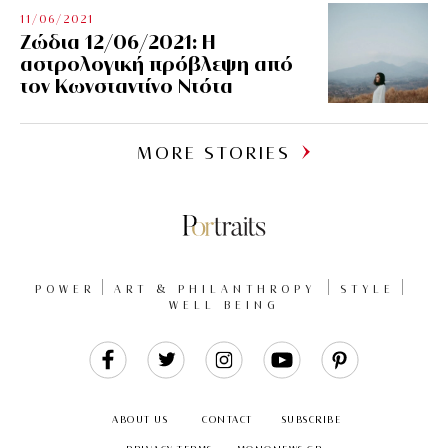
11/06/2021
Ζώδια 12/06/2021: Η
αστρολογική πρόβλεψη από
τον Κωνσταντίνο Ντότα
MORE STORIES
POWER
ART & PHILANTHROPY
STYLE
WELL BEING
Like
Follow
Follow
Follow
Follow
Us
Us
Us
Us
Us
ABOUT US
CONTACT
SUBSCRIBE