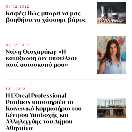
01/02/2022
Kαφές: Πώς μπορεί να μας
βοηθήσει να χάσουμε βάρος
01/02/2022
Ντένη Θεοχαράκη: «Η
καταξίωση δεν αποτέλεσε
ποτέ αυτοσκοπό μου»
10/11/2021
Η L’Οréal Professional
Products υποστηρίζει το
Κοινωνικό Κομμωτήριο του
Κέντρου Υποδοχής και
Αλληλεγγύης του Δήμου
Αθηναίων