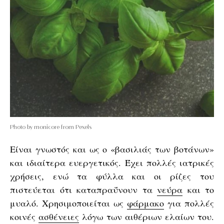
Photo by monicore from Pexels
Είναι γνωστός και ως ο «βασιλιάς των βοτάνων»
και ιδιαίτερα ευεργετικός. Έχει πολλές ιατρικές
χρήσεις, ενώ τα φύλλα και οι ρίζες του
πιστεύεται ότι καταπραΰνουν τα
νεύρα
και το
μυαλό. Χρησιμοποιείται ως
φάρμακο
για πολλές
κοινές
ασθένειες
λόγω των αιθέριων ελαίων του.