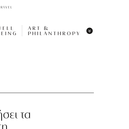
TRAVEL
WELL
ART &
BEING
PHILANTHROPY
Menu
Share
Tweet
Pin
It
Menu
σει τα
τη