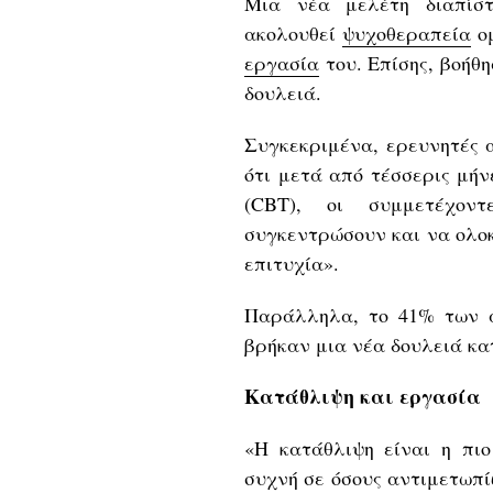
Μια νέα μελέτη διαπίσ
ακολουθεί
ψυχοθεραπεία
ομ
εργασία
του. Επίσης, βοήθη
δουλειά.
Συγκεκριμένα, ερευνητές 
ότι μετά από τέσσερις μή
(CBT), οι συμμετέχον
συγκεντρώσουν και να ολο
επιτυχία».
Παράλληλα, το 41% ​​των
βρήκαν μια νέα δουλειά κατ
Κατάθλιψη και εργασία
«Η κατάθλιψη είναι η πιο
συχνή σε όσους αντιμετωπ