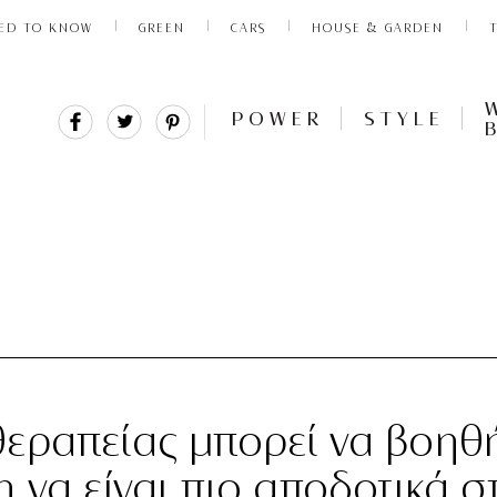
ED TO KNOW
GREEN
CARS
HOUSE & GARDEN
Share
Tweet
Pin
POWER
STYLE
It
εραπείας μπορεί να βοηθή
 να είναι πιο αποδοτικά σ